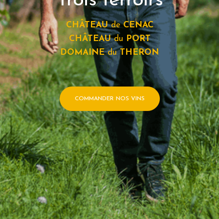
Trois terroirs
CHÂTEAU
de
CENAC
CHÂTEAU
du
PORT
DOMAINE
du
THERON
COMMANDER NOS VINS